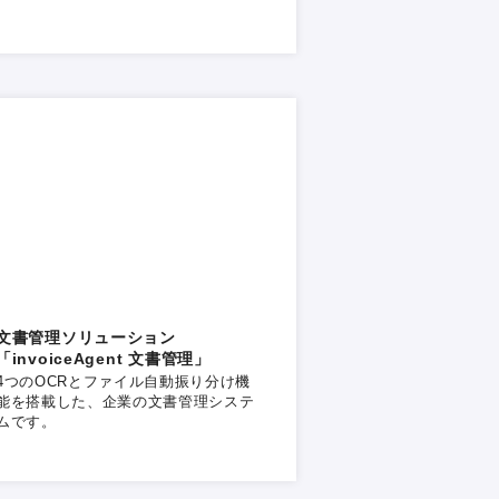
文書管理ソリューション
「invoiceAgent 文書管理」
4つのOCRとファイル自動振り分け機
能を搭載した、企業の文書管理システ
ムです。