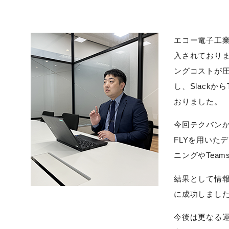
エコー電子工
入されており
ングコストが圧
し、Slack
おりました。
今回テクバンから
FLYを用いた
ニングやTea
結果として情
に成功しまし
今後は更なる