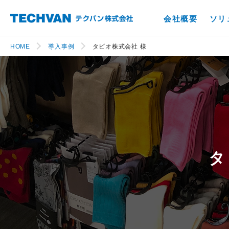
会社概要
ソリ
HOME
導入事例
タビオ株式会社 様
タ