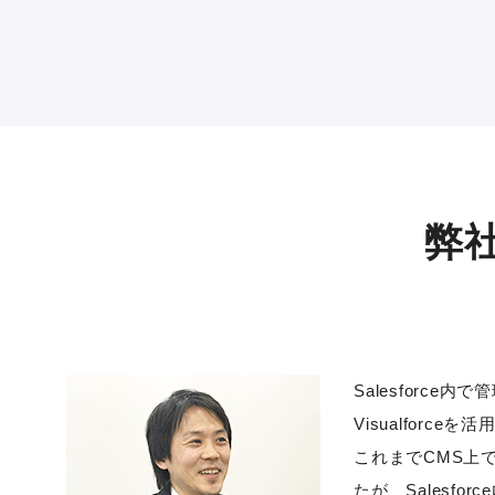
弊
Salesforc
Visualfor
これまでCMS上
たが、Salesf