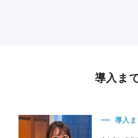
導入ま
導入ま