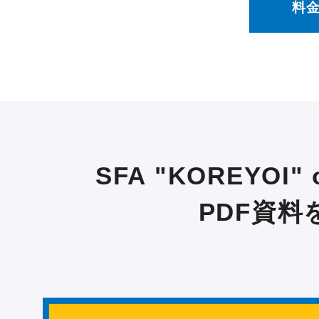
料
SFA "KOREYOI
PDF資