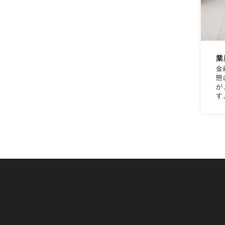
業
金
態
が
す