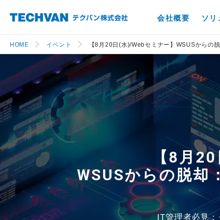
会社概要
ソリ
HOME
イベント
【8月20日(水)/Webセミナー】WSUSか
【8月20
WSUSからの脱
IT管理者必見